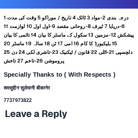
1 درجہ بندی
2-مواد
3 ٹائک
4 تاریخ / موراکو
5 وقت کی مدت
11
10 لوازمت
9-اول اول
8-روحانی مقصد
7 ٹیرف
6-دریایا
پیشکش
12-مزمین
13 سکول کے ماسٹر کا بیان
14 تاثمی کا بیان
20
19 ماسٹر
18 سالہ
17 ٹن
16 امی
15 بلیکبورڈ کا کام
25
24 دن
23-تاشری لکی
22 قانون / ٹیکنیک
21-اٹلی
دلچسپی
پروموشن
26-تاخم
27 تاخش
Specially Thanks to ( With Respects )
शमसुद्दीन सुलेमानी
बीकानेर
7737973822
Leave a Reply