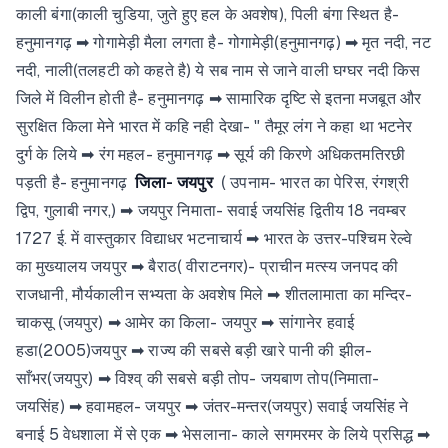
काली बंगा(काली चुडिया, जुते हुए हल के अवशेष), पिली बंगा स्थित है-
हनुमानगढ़ ➡ गोगामेड़ी मैला लगता है- गोगामेड़ी(हनुमानगढ़) ➡ मृत नदी, नट
नदी, नाली(तलहटी को कहते है) ये सब नाम से जाने वाली घग्घर नदी किस
जिले में विलीन होती है- हनुमानगढ़ ➡ सामारिक दृष्टि से इतना मजबूत और
सुरक्षित किला मेने भारत में कहि नही देखा- " तैमूर लंग ने कहा था भटनेर
दुर्ग के लिये ➡ रंग महल- हनुमानगढ़ ➡ सूर्य की किरणे अधिकतमतिरछी
पड़ती है- हनुमानगढ़
जिला- जयपुर
( उपनाम- भारत का पेरिस, रंगश्री
द्विप, गुलाबी नगर,) ➡ जयपुर निमाता- सवाई जयसिंह द्वितीय 18 नवम्बर
1727 ई. में वास्तुकार विद्याधर भटनाचार्य ➡ भारत के उत्तर-पश्चिम रेल्वे
का मुख्यालय जयपुर ➡ बैराठ( वीराटनगर)- प्राचीन मत्स्य जनपद की
राजधानी, मौर्यकालीन सभ्यता के अवशेष मिले ➡ शीतलामाता का मन्दिर-
चाकसू (जयपुर) ➡ आमेर का किला- जयपुर ➡ सांगानेर हवाई
हडा(2005)जयपुर ➡ राज्य की सबसे बड़ी खारे पानी की झील-
साँभर(जयपुर) ➡ विश्व् की सबसे बड़ी तोप- जयबाण तोप(निमाता-
जयसिंह) ➡ हवामहल- जयपुर ➡ जंतर-मन्तर(जयपुर) सवाई जयसिंह ने
बनाई 5 वेधशाला में से एक ➡ भेसलाना- काले सगमरमर के लिये प्रसिद्ध ➡