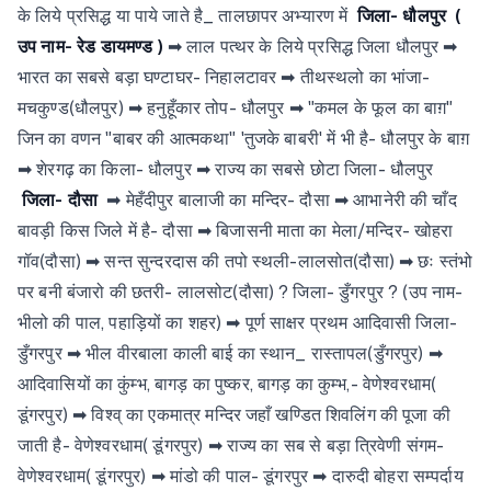
के लिये प्रसिद्ध या पाये जाते है_ तालछापर अभ्यारण में
जिला- धौलपुर
(
उप नाम- रेड डायमण्ड )
➡ लाल पत्थर के लिये प्रसिद्ध जिला धौलपुर ➡
भारत का सबसे बड़ा घण्टाघर- निहालटावर ➡ तीथस्थलो का भांजा-
मचकुण्ड(धौलपुर) ➡ हनुहूँकार तोप- धौलपुर ➡ "कमल के फूल का बाग़"
जिन का वणन "बाबर की आत्मकथा" 'तुजके बाबरी' में भी है- धौलपुर के बाग़
➡ शेरगढ़ का किला- धौलपुर ➡ राज्य का सबसे छोटा जिला- धौलपुर
जिला- दौसा
➡ मेहँदीपुर बालाजी का मन्दिर- दौसा ➡ आभानेरी की चाँद
बावड़ी किस जिले में है- दौसा ➡ बिजासनी माता का मेला/मन्दिर- खोहरा
गॉव(दौसा) ➡ सन्त सुन्दरदास की तपो स्थली-लालसोत(दौसा) ➡ छः स्तंभो
पर बनी बंजारो की छतरी- लालसोट(दौसा) ? जिला- डुँगरपुर ? (उप नाम-
भीलो की पाल, पहाड़ियों का शहर) ➡ पूर्ण साक्षर प्रथम आदिवासी जिला-
डुँगरपुर ➡ भील वीरबाला काली बाई का स्थान_ रास्तापल(डुँगरपुर) ➡
आदिवासियों का कुंम्भ, बागड़ का पुष्कर, बागड़ का कुम्भ,- वेणेश्वरधाम(
डूंगरपुर) ➡ विश्व् का एकमात्र मन्दिर जहाँ खण्डित शिवलिंग की पूजा की
जाती है- वेणेश्वरधाम( डूंगरपुर) ➡ राज्य का सब से बड़ा त्रिवेणी संगम-
वेणेश्वरधाम( डूंगरपुर) ➡ मांडो की पाल- डूंगरपुर ➡ दारुदी बोहरा सम्पर्दाय