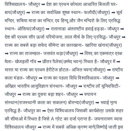
विश्व्विद्यालय- जौधपुर ➡ देश का प्रथम कोयला आधारित बिजली घर-
बाप(जौधपुर) ➡ राज्य का सर्वाधिक शुष्क स्थान- फलौदी(जौधपुर) ➡ सूर्य
मन्दिर, सचिया माता का मन्दिर, एव हिन्दू और जैन मन्दिरो के लिए प्रसिद्ध
स्थान- ओसिया(जौधपुर) ➡ रातानाडा अंतराष्टीय हवाई हड्डा- जौधपुर ➡
देश की प्रथम सौर ऊर्जा परियोजना, लाल मीर्च के लिए प्रसिद्ध- जौधपुर ➡
राज्य का सबसे बड़ा सफेद सीमेन्ट का कारखाना- खारिया खंगार(जौधपुर)
➡ राज्य का ताजमहल- जसवंत थड़ा(जौधपुर) ➡ विश्व् का एकमात्र व्रक्ष
मेला- खेजड़ली गॉव ➡ छीतर पैलेस(उम्मेद भवन) स्थित है- जौधपुर में ➡
भारत या राज्य का प्रथम हेरीटेज होटल- अजित भवन(जौधपुर) ➡ राष्टीय
कला मंडल- जौधपुर ➡ राज्य का पहला विधि विश्वविधालय- जोधपुर ➡
अखिल भारतीय आयुविज्ञान संस्थान- जौधपुर ➡ राष्टीय लॉ यूनिवसिटी-
जौधपुर ➡ राज्य का दुसरा बड़ा शहर- जौधपुर ➡ रुपायन
संस्थान(राजस्थानी कला का सकलन) बोरुन्दा(जौधपुर) ➡ भवाई नृत्य
प्रसिद्ध है- जौधपुर का ➡ ऐसा विश्विधालय जिसकी कार्यक्षेत्र उसके शहर
की सीमाओ में स्थित है जिसे A ग्रेट का दर्जा प्राप्त है- जयनारायण व्यास
विश्विधालय जौधपुर ➡ राज्य में सबसे अधिक क्रष्ण मार्ग(विष्णोई जाती इस