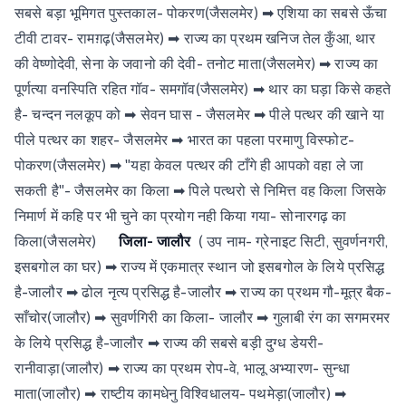
सबसे बड़ा भूमिगत पुस्तकाल- पोकरण(जैसलमेर) ➡ एशिया का सबसे ऊँचा
टीवी टावर- रामग़ढ़(जैसलमेर) ➡ राज्य का प्रथम खनिज तेल कुँआ, थार
की वेष्णोदेवी, सेना के जवानो की देवी- तनोट माता(जैसलमेर) ➡ राज्य का
पूर्णत्या वनस्पिति रहित गॉव- समगॉव(जैसलमेर) ➡ थार का घड़ा किसे कहते
है- चन्दन नलकूप को ➡ सेवन घास - जैसलमेर ➡ पीले पत्थर की खाने या
पीले पत्थर का शहर- जैसलमेर ➡ भारत का पहला परमाणु विस्फोट-
पोकरण(जैसलमेर) ➡ "यहा केवल पत्थर की टाँगे ही आपको वहा ले जा
सकती है"- जैसलमेर का किला ➡ पिले पत्थरो से निमित्त वह किला जिसके
निमार्ण में कहि पर भी चुने का प्रयोग नही किया गया- सोनारगढ़ का
किला(जैसलमेर)
जिला- जालौर
( उप नाम- ग्रेनाइट सिटी, सुवर्णनगरी,
इसबगोल का घर) ➡ राज्य में एकमात्र स्थान जो इसबगोल के लिये प्रसिद्ध
है-जालौर ➡ ढोल नृत्य प्रसिद्ध है-जालौर ➡ राज्य का प्रथम गौ-मूत्र बैक-
साँचोर(जालौर) ➡ सुवर्णगिरी का किला- जालौर ➡ गुलाबी रंग का सगमरमर
के लिये प्रसिद्ध है-जालौर ➡ राज्य की सबसे बड़ी दुग्ध डेयरी-
रानीवाड़ा(जालौर) ➡ राज्य का प्रथम रोप-वे, भालू अभ्यारण- सुन्धा
माता(जालौर) ➡ राष्टीय कामधेनु विश्विधालय- पथमेड़ा(जालौर) ➡