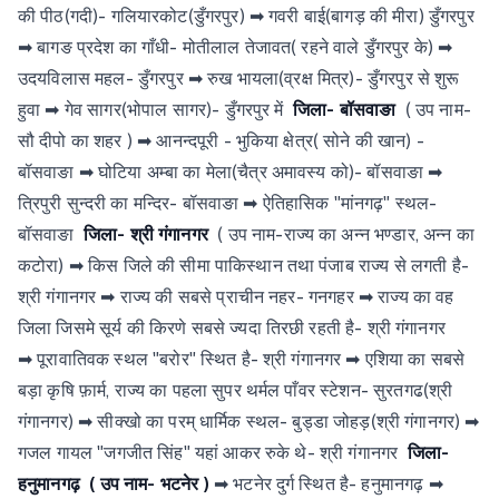
की पीठ(गदी)- गलियारकोट(डुँगरपुर) ➡ गवरी बाई(बागड़ की मीरा) डुँगरपुर
➡ बागङ प्रदेश का गाँधी- मोतीलाल तेजावत( रहने वाले डुँगरपुर के) ➡
उदयविलास महल- डुँगरपुर ➡ रुख भायला(व्रक्ष मित्र)- डुँगरपुर से शुरू
हुवा ➡ गेव सागर(भोपाल सागर)- डुँगरपुर में
जिला- बॉसवाङा
( उप नाम-
सौ दीपो का शहर ) ➡ आनन्दपूरी - भुकिया क्षेत्र( सोने की खान) -
बॉसवाङा ➡ घोटिया अम्बा का मेला(चैत्र अमावस्य को)- बॉसवाङा ➡
त्रिपुरी सुन्दरी का मन्दिर- बॉसवाङा ➡ ऐतिहासिक "मांनगढ़" स्थल-
बॉसवाङा
जिला- श्री गंगानगर
( उप नाम-राज्य का अन्न भण्डार, अन्न का
कटोरा) ➡ किस जिले की सीमा पाकिस्थान तथा पंजाब राज्य से लगती है-
श्री गंगानगर ➡ राज्य की सबसे प्राचीन नहर- गनगहर ➡ राज्य का वह
जिला जिसमे सूर्य की किरणे सबसे ज्यदा तिरछी रहती है- श्री गंगानगर
➡ पूरावातिवक स्थल "बरोर" स्थित है- श्री गंगानगर ➡ एशिया का सबसे
बड़ा कृषि फ़ार्म, राज्य का पहला सुपर थर्मल पाँवर स्टेशन- सुरतगढ(श्री
गंगानगर) ➡ सीक्खो का परम् धार्मिक स्थल- बुड्डा जोहड़(श्री गंगानगर) ➡
गजल गायल "जगजीत सिंह" यहां आकर रुके थे- श्री गंगानगर
जिला-
हनुमानगढ़
( उप नाम- भटनेर )
➡ भटनेर दुर्ग स्थित है- हनुमानगढ़ ➡