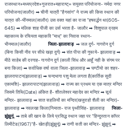
राजस्थान+मध्यप्रदेश+गुजरात+महाराष्ट्= सयुक्त परियोजना- नर्मदा नगर
परियोजना(जालौर) ➡ चीनी यात्री "हैगसांग" ने राज्य की किस स्थान की
यात्रा की-भींनमाल(जालौर) उस वक्त यहां का राजा "हषवर्द्धन था(605-
645) ➡ मलिक शाह पीजी का उर्स भरता है- जालौर ➡ शिशुपाल व्रहम
महाकाव्य के रचियता महाकवि "माध्" का निवास स्थान-
भीनमाल(जालौर)
जिला-झालावाड़
➡ जल दुर्ग- गागरोन दुर्ग
(बिना किसी नीव पर सीधे खड़ा दुर्ग) ➡ संत पीपा की गुफाये- झालावाड़ ➡
मीठे साहेब की दरगाह- गागरोन दुर्ग (काली सिंध और आहूँ नही के संगम पर
बना किला) ➡ सर्वाधिक वर्षा वाला जिला-झालावाड़ ➡ घण्टीयो का शहर-
झालरापाटन(झालावाड़) ➡ चन्दभागा पशु मेला लगता है(कार्तिक सुदी
एकामशि)- झालरापाटन(झालावाड़) ➡ राज्य का प्रथम या एक मात्र मन्दिर
जिसमे तिथि(Date) अंकित है- शीतलेश्वर महादेव का मन्दिर ➡ सूर्य
मन्दिर- झालावाड़ ➡ सात सहलियों का मन्दिर(खजुराहो शैली का मन्दिर)-
झालावाड़ ➡ नवलखा किला(निमाता- राज पृथ्वीसिंह- झालावाड़
जिला-
झुंझुनूं
➡ ताबे की खान के लिये प्रसिद्ध स्थान जहा पर "हिन्दुस्तान कॉपर
लिमीटेड(1967)"है- खेतड़ी(झुंझुनूं) ➡ राणी सती का मन्दिर- झुंझुनूं ➡