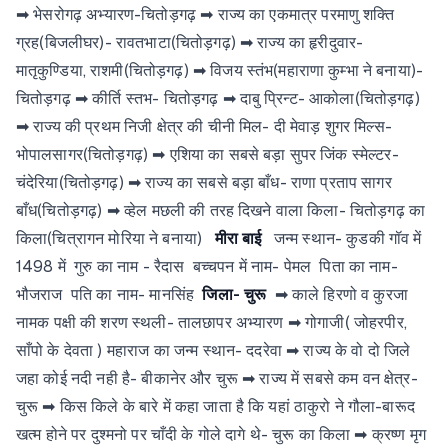
➡ भेसरोगढ़ अभ्यारण-चितोड़गढ़ ➡ राज्य का एकमात्र परमाणु शक्ति
ग्रह(बिजलीघर)- रावतभाटा(चितोड़गढ़) ➡ राज्य का हृरीदुवार-
मातृकुण्डिया, राशमी(चितोड़गढ़) ➡ विजय स्तंभ(महाराणा कुम्भा ने बनाया)-
चितोड़गढ़ ➡ कीर्ति स्तभ- चितोड़गढ़ ➡ दाबु प्रिन्ट- आकोला(चितोड़गढ़)
➡ राज्य की प्रथम निजी क्षेत्र की चीनी मिल- दी मेवाड़ शुगर मिल्स-
भोपालसागर(चितोड़गढ़) ➡ एशिया का सबसे बड़ा सुपर जिंक स्मेल्टर-
चंदेरिया(चितोड़गढ़) ➡ राज्य का सबसे बड़ा बाँध- राणा प्रताप सागर
बाँध(चितोड़गढ़) ➡ व्हेल मछली की तरह दिखने वाला किला- चितोड़गढ़ का
किला(चित्रागन मोरिया ने बनाया)
मीरा बाई
जन्म स्थान- कुडकी गॉव में
1498 में गुरु का नाम - रैदास बच्चपन में नाम- पेमल पिता का नाम-
भौजराज पति का नाम- मानसिंह
जिला- चुरू
➡ काले हिरणो व कुरजा
नामक पक्षी की शरण स्थली- तालछापर अभ्यारण ➡ गोगाजी( जोहरपीर,
साँपो के देवता ) महाराज का जन्म स्थान- ददरेवा ➡ राज्य के वो दो जिले
जहा कोई नदी नही है- बीकानेर और चुरू ➡ राज्य में सबसे कम वन क्षेत्र-
चुरू ➡ किस किले के बारे में कहा जाता है कि यहां ठाकुरो ने गौला-बारूद
खत्म होने पर दुश्मनो पर चाँदी के गोले दागे थे- चुरू का किला ➡ क्रष्ण मृग