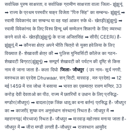
सर्वाधिक पुरुष साक्षरता, व सर्वाधिक ग्रामीण साक्षरता वाला जिला- झुंझुनूं
➡ राज्य के प्रथम परमवीर चक्र विजेता "पिरु सिंह" का सम्बन्ध- झुंझुनूं ➡
स्वामी विवेकानंद का सम्बन्ध या वह यहां आकर रुके थे- खेतड़ी(झुंझुनूं) ➡
स्वामी विवेकांनद के लिए विश्व हिन्दू धर्म सम्मेलन शिकागो के लिए व्य्वस्था
करने वाले थे- खेतड़ी(झुंझुनूं) के राजा अजितसिंह ➡ सीरी( CEERI) है-
झुंझुनूं में ➡ कौनसा क्षेत्र अपने भीति चित्रो से युक्त हवेलिया के लिए
विख्यात है- शेखावती क्षेत्र की ➡ पुलिस युनिवर्सिटी कॉलेज का गठन-
शेखावटी बिग्रट(झुंझुनूं) ➡ सम्पूर्ण शेखावटी को पर्यटन की दृष्टि से किस
नाम से जाना जाता है- कला दिघो
जिला- जौधपुर
( उप नाम- सूर्य नगरी,
मरुस्थल का प्रदेश Dhuwaar, सन् सिटी, मारवाड़ , मरु प्रदेश) ➡ 12
मई 1459 में राव जोधा ने बसाया ➡ भारत का एकमात्र रावण मन्दिर, 33
करोड़ देवी देवताओ का पीठ, राज्य में छतरियों व उधान के लिए प्रसिद्ध-
मण्डोर(जौधपुर) ➡ बादला(एक जिंक धातू का बना बर्तन) प्रसिद्ध है- जौधपुर
का ➡ काजरी( शुष्क वन अनुसंधान संस्थान) स्थित है- जौधपुर में ➡
महरानगढ़( मोरध्वज) स्थित है- जौधपुर ➡ मारवाड़ महोत्सव मनाया जाता है-
जौधपुर में ➡ जीरा मण्डी लगती है-जौधपुर ➡ राजस्थान आयुवैद