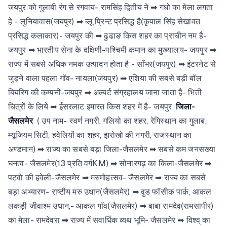
जयपुर को गुलाबी रंग से रगवाय- रामसिंह द्वितीय ने ➡ गधो का मेला लगता
हे - लुनियावास(जयपुर) ➡ ब्लू प्रिन्ट प्रसिद्ध है(कृपाल सिंह सेखावत
प्रसिद्ध कलाकार)- जयपुर की ➡ ढुढाङ किस शहर का प्राचीन नम है-
जयपुर ➡ भारतीय सेना के दक्षिणी-पश्चिमी कमान का मुख्यालय- जयपुर ➡
राज्य में सबसे अधिक नमक उत्पादन होता है - साँभर(जयपुर) ➡ इंटरनेट से
जुड़ने वाला पहला गॉव- नायला(जयपुर) ➡ एशिया की सबसे बड़ी बॉल
बियरिग की कम्पनी-जयपुर ➡ अल्बर्ट संग्रहालय जाना जाता है- भिती
चित्रों के लिये ➡ ईसरलाट इमारत किस शहर में है- जयपुर
जिला-
जैसलमेर
( उप नाम- स्वर्ण नगरी, गलियो का शहर, रेगिस्थान का गुलाब,
म्यूजियम सिटी, हवेलियों का शहर, झरोखो की नगरी, राजस्थान का
अण्डमान) ➡ राज्य का सबसे बड़ा जिला-जैसलमेर ➡ सबसे कम जनसख्या
घनत्व- जैसलमेर(13 प्रति वर्गKM) ➡ सोनारगढ़ का किला-जैसलमेर ➡
पटवो की हवेली-जैसलमेर ➡ मरुमोहत्सव- जैसलमेर ➡ राज्य का सबसे
बड़ा अभ्यारण- राष्टीय मरु उधान(जैसलमेर) ➡ वुड फॉसीक पार्क, आकल
लकड़ी जीवाश्म उधान,- आकल गॉव(जैसलमेर) ➡ बाबा रामदेव(रामसापीर)
का मेला- रामदेवरा ➡ राज्य में सवार्धिक व्यथ भूमि- जैसलमेर ➡ विश्व् का