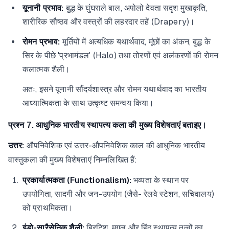
यूनानी प्रभाव:
बुद्ध के घुंघराले बाल, अपोलो देवता सदृश मुखाकृति,
शारीरिक सौष्ठव और वस्त्रों की लहरदार तहें (Drapery)।
रोमन प्रभाव:
मूर्तियों में अत्यधिक यथार्थवाद, मूंछों का अंकन, बुद्ध के
सिर के पीछे 'प्रभामंडल' (Halo) तथा तोरणों एवं अलंकरणों की रोमन
कलात्मक शैली।
अतः, इसने यूनानी सौंदर्यशास्त्र और रोमन यथार्थवाद का भारतीय
आध्यात्मिकता के साथ उत्कृष्ट समन्वय किया।
प्रश्न 7. आधुनिक भारतीय स्थापत्य कला की मुख्य विशेषताएं बताइए।
उत्तर:
औपनिवेशिक एवं उत्तर-औपनिवेशिक काल की आधुनिक भारतीय
वास्तुकला की मुख्य विशेषताएं निम्नलिखित हैं:
प्रकार्यात्मकता (Functionalism):
भव्यता के स्थान पर
उपयोगिता, सादगी और जन-उपयोग (जैसे- रेलवे स्टेशन, सचिवालय)
को प्राथमिकता।
इंडो-सारैसेनिक शैली:
ब्रिटिश, मुगल और हिंदू स्थापत्य तत्वों का