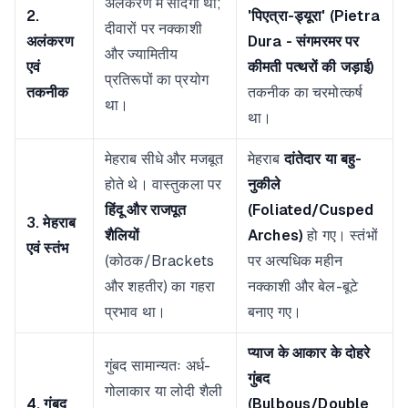
अलंकरण में सादगी थी;
2.
'पिएत्रा-ड्यूरा' (Pietra
दीवारों पर नक्काशी
अलंकरण
Dura - संगमरमर पर
और ज्यामितीय
एवं
कीमती पत्थरों की जड़ाई)
प्रतिरूपों का प्रयोग
तकनीक
तकनीक का चरमोत्कर्ष
था।
था।
मेहराब सीधे और मजबूत
मेहराब
दांतेदार या बहु-
होते थे। वास्तुकला पर
नुकीले
हिंदू और राजपूत
(Foliated/Cusped
3. मेहराब
शैलियों
Arches)
हो गए। स्तंभों
एवं स्तंभ
(कोठक/Brackets
पर अत्यधिक महीन
और शहतीर) का गहरा
नक्काशी और बेल-बूटे
प्रभाव था।
बनाए गए।
प्याज के आकार के दोहरे
गुंबद सामान्यतः अर्ध-
गुंबद
गोलाकार या लोदी शैली
4. गुंबद
(Bulbous/Double