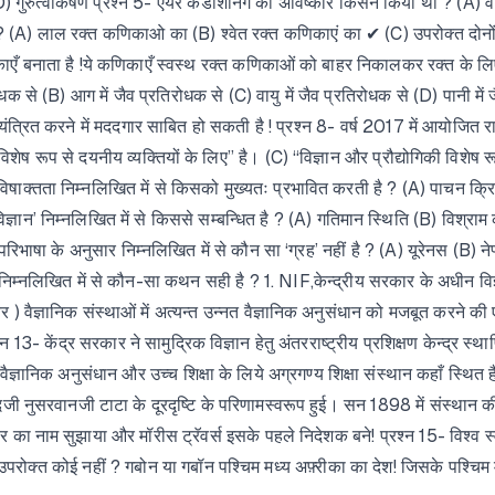
) गुरुत्वाकर्षण प्रश्न 5- एयर कंडीशनिंग का अविष्कार किसने किया था ? (A) व
कैंसर है ? (A) लाल रक्त कणिकाओ का (B) श्वेत रक्त कणिकाएं का ✔ (C) उपरोक्त दोन
णिकाएँ बनाता है !ये कणिकाएँ स्वस्थ रक्त कणिकाओं को बाहर निकालकर रक्त के लिए
रोधक से (B) आग में जैव प्रतिरोधक से (C) वायु में जैव प्रतिरोधक से (D) पानी म
नियंत्रित करने में मददगार साबित हो सकती है ! प्रश्न 8- वर्ष 2017 में आयोजित र
विशेष रूप से दयनीय व्यक्तियों के लिए” है। (C) “विज्ञान और प्रौद्योगिकी विशेष र
इड विषाक्तता निम्नलिखित में से किसको मुख्यतः प्रभावित करती है ? (A) पाचन 
्ञान’ निम्नलिखित में से किससे सम्बन्धित है ? (A) गतिमान स्थिति (B) विश्र
भाषा के अनुसार निम्नलिखित में से कौन सा ‘ग्रह’ नहीं है ? (A) यूरेनस (B) नेप्च
निम्नलिखित में से कौन-सा कथन सही है ? 1. NIF,केन्द्रीय सरकार के अधीन विज्ञा
ियर ) वैज्ञानिक संस्थाओं में अत्यन्त उन्नत वैज्ञानिक अनुसंधान को मजबूत करने
- केंद्र सरकार ने सामुद्रिक विज्ञान हेतु अंतरराष्ट्रीय प्रशिक्षण केन्द्र स्
ैज्ञानिक अनुसंधान और उच्च शिक्षा के लिये अग्रगण्य शिक्षा संस्थान कहाँ स्थित
ेदजी नुसरवानजी टाटा के दूरदृष्टि के परिणामस्वरूप हुई। सन 1898 में संस्थान 
र का नाम सुझाया और मॉरीस ट्रॅवर्स इसके पहले निदेशक बने! प्रश्न 15- विश्व स्व
रोक्त कोई नहीं ? गबोन या गबॉन पश्चिम मध्य अफ़्रीका का देश! जिसके पश्चिम में ग