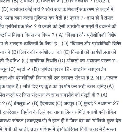
ोल्टास (B) ए. वोल्टा (C) कैरियर ✔ (D) सिनक्लेयर ? 1902 में,
ों (D) उपरोक्त कोई नहीं ? श्वेत रक्त कणिकाएँ संक्रमण से लड़ने में
 अपना काम करना मुश्किल कर देती है ! प्रश्न 7- हाल ही में तैयार
ें जैव प्रतिरोधक से✔ ? ये कचरे को ऐसी उपयोगी सामग्री में बदलने की
ाष्ट्रीय विज्ञान दिवस का विषय ? ( A) “विज्ञान और प्रौद्योगिकी विशेष
ूप से असहाय व्यक्तियों के लिए” है। (D) “विज्ञान और प्रौद्योगिकी विशेष
क्रिया को (B) लिवर की कार्यशीलता को (C) किडनी की कार्यशीलता को
ाम की स्थिति✔ (C) मानसिक स्थिति (D) आँकड़ों का अध्ययन प्रश्न 11-
्यून (C) प्लूटो ✔ (D) जुपिटर प्रश्न 12- राष्ट्रीय नवप्रवर्तन
न और प्रेाद्योगिकी विभाग की एक स्वायत्त संस्था है 2. NIF,अत्यन्त
 की एक पहल है। नीचे दिए गए कूट का प्रयोग कर सही उत्तर चुनिए (A)
थापित करने पर जिस संस्थान के साथ समझौते को मंज़ूरी दी ? (A)
 है ? (A) बंगलुरु ✔ (B) हैदराबाद (C) जयपुर (D) मुम्बई ? स्थापना 27
की रूपरेखा व निर्माण के लिये एक तात्कालिक समिति बनायी गयी नोबेल
ास्थ्य संगठन (डब्ल्यूएचओ) ने हाल ही में जिस देश को 'पोलियो मुक्त देश'
िनी की खाड़ी, उत्तर पश्चिम में ईक्वीटोरियल गिनी, उत्तर में कैमरून