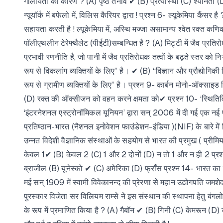
गोलीयता का कारण ? (A) पृष्ठ तनाव ✔ (B) प्रत्यास्था (C) श्यानता (D
न्यूयॉर्क में बफेलो में, विलिस कैरियर द्वारा ! प्रश्न 6- ल्यूकेमिया 
सहायता करती है ! ल्यूकेमिया में, अस्थि मज्जा असामान्य श्वेत रक्त क
पॉलीएथलीन टेरेफ्थैलेट (पीईटी)सम्बन्धित है ? (A) मिट्टी में जैव प्रति
प्रभावी रणनीति है, जो पानी में जैव प्रतिरोधक तत्वों के बढ़ते स्तर को 
रूप से विकलांग व्यक्तियों के लिए” है। ✔ (B) “विज्ञान और प्रौद्योगिकी 
रूप से ग्रामीण व्यक्तियों के लिए” है। प्रश्न 9- कार्बन मोनो-ऑक्सा
(D) रक्त की ऑक्सीजन को वहन करने क्षमता को✔ प्रश्न 10- ‘स्थितिविज
‘इंटरनेशनल एस्ट्रोनॉमिकल यूनियन’ द्वारा सन् 2006 में दी गई एक नई परि
प्रतिष्ठान-भारत (नैशनल इनोवेशन फाउंडेशन-इंडिया )(NIF) के बारे में 
उन्नत विदेशी वैज्ञानिक संस्थाओं के सहयोग से भारत की प्रमुख ( प्रीम
केवल 1✔ (B) केवल 2 (C) 1 और 2 दोनों (D) न तो 1 और न ही 2 प्रश्न 13
ब्राजील (B) यूनेस्को ✔ (C) अमेरिका (D) फ्राँस प्रश्न 14- भारत का व
मई सन् 1909 में स्वामी विवेकानन्द की प्रेरणा से महान उद्योगपति जमश
पुरस्कार विजेता सर विलियम राम्से ने इस संस्थान की स्थापना हेतु बंगलो
के रूप में प्रमाणित किया है ? (A) गैबॉन ✔ (B) गिनी (C) केमरून (D) उप