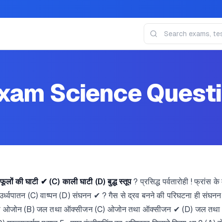
xam Science Questi
ूलों की घाटी ✔ (C) काली घाटी (D) बुद्ध स्तूप
? प्रसिद्ध पर्वतारोही ! फ्रांस क
 उर्ध्वपातन (C) वाष्पन (D) संघनन ✔ ? गैस से द्रव बनने की परिघटना ही संघनन !
तथा ओजोन (B) जल तथा ऑक्सीजन (C) ओजोन तथा ऑक्सीजन ✔ (D) जल तथा कार्बनड