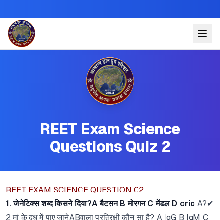
REET Exam Science
Questions Quiz 2
REET EXAM SCIENCE QUESTION 02
1. जेनेटिक्स शब्द किसने दिया?A बैटसन B मोरगन C मेंडल D cric
A?✔
2 मां के दूध में पाए जानेABवाला प्रतिरक्षी कौन सा है? A IgG B IgM C