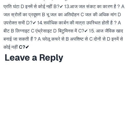
प्रति घंटा D इनमें से कोई नहीं B?✔ 13.आज जल संकट का कारण है ? A
जल स्रोतों का प्रदूषण B भू जल का अतिदोहन C जल की अधिक मांग D
उपरोक्त सभी D?✔ 14.सर्वाधिक कार्बन की मात्रा उपस्थित होती है ? A
बीट B लिग्नाइट C एंथ्रेसाइट D बिटुमिनस में C?✔ 15. आज जैविक खाद
बनाई जा सकती हैं ? A घरेलू कचरे से B अपशिष्ट से C दोनों से D इनमें से
कोई नहीं
​C?✔
Leave a Reply