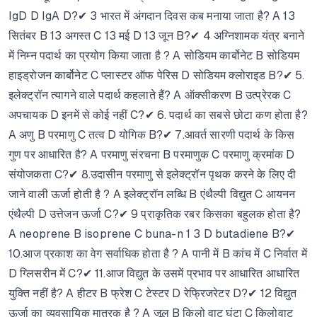
IgD D IgA D?✔ 3 भारत में अंगदान दिवस कब मनाया जाता है? A 13
सितंबर B 13 अगस्त C 13 मई D 13 जून B?✔ 4 अग्निशामक यंत्र बनाने
में निम्न पदार्थ का प्रयोग किया जाता है ? A सोडियम कार्बोनेट B सोडियम
हाइड्रोजन कार्बोनेट C प्लास्टर ऑफ पेरिस D सोडियम क्लोराइड B?✔ 5.
इलेक्ट्रॉन त्यागने वाले पदार्थ कहलाते हैं? A ऑक्सीकरण B उत्प्रेरक C
अपचायक D इनमें से कोई नहीं C?✔ 6. पदार्थ का सबसे छोटा कण होता है?
A अणु B परमाणु C तत्व D योगिक B?✔ 7.आवर्त सारणी पदार्थ के किस
गुण पर आधारित है? A परमाणु संरचना B परमाणुक C परमाणु क्रमांक D
संयोजकता C?✔ 8.उदासीन परमाणु से इलेक्ट्रॉन पृथक करने के लिए दी
जाने वाली ऊर्जा होती है ? A इलेक्ट्रॉन लब्धि B एंथैल्पी विद्युत C आयनन
एंथैल्पी D उत्तेजन ऊर्जा C?✔ 9 प्राकृतिक रबर किसका बहुलक होता है?
A neoprene B isoprene C buna-n 1 3 D butadiene B?✔
10.आज प्रकाश का वेग सर्वाधिक होता है ? A पानी में B कांच में C निर्वात में
D ग्लिसरीन में C?✔ 11.आज विद्युत के उसमें प्रभाव पर आधारित आधारित
युक्ति नहीं है? A हीटर B फ्रेश C टेस्टर D रेफ्रिजरेटर D?✔ 12 विद्युत
ऊर्जा का व्यवसायिक मात्रक है ? A जूल B किलो वाट घंटा C किलोवाट