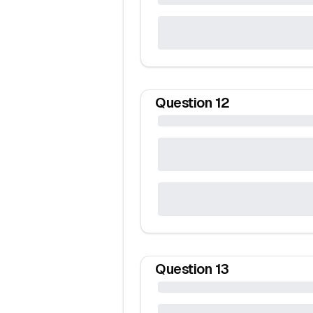
Question
12
Question
13