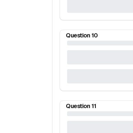
Question
10
Question
11