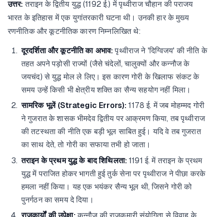
उत्तर:
तराइन के द्वितीय युद्ध (1192 ई.) में पृथ्वीराज चौहान की पराजय
भारत के इतिहास में एक युगांतरकारी घटना थी। उनकी हार के मुख्य
रणनीतिक और कूटनीतिक कारण निम्नलिखित थे:
दूरदर्शिता और कूटनीति का अभाव:
पृथ्वीराज ने 'दिग्विजय' की नीति के
तहत अपने पड़ोसी राज्यों (जैसे चंदेलों, चालुक्यों और कन्नौज के
जयचंद) से युद्ध मोल ले लिए। इस कारण गोरी के खिलाफ संकट के
समय उन्हें किसी भी क्षेत्रीय शक्ति का सैन्य सहयोग नहीं मिला।
सामरिक भूलें (Strategic Errors):
1178 ई. में जब मोहम्मद गोरी
ने गुजरात के शासक भीमदेव द्वितीय पर आक्रमण किया, तब पृथ्वीराज
की तटस्थता की नीति एक बड़ी भूल साबित हुई। यदि वे तब गुजरात
का साथ देते, तो गोरी का सफाया तभी हो जाता।
तराइन के प्रथम युद्ध के बाद शिथिलता:
1191 ई. में तराइन के प्रथम
युद्ध में पराजित होकर भागती हुई तुर्क सेना पर पृथ्वीराज ने पीछा करके
हमला नहीं किया। यह एक भयंकर सैन्य भूल थी, जिसने गोरी को
पुनर्गठन का समय दे दिया।
राजकार्यों की उपेक्षा:
कन्नौज की राजकुमारी संयोगिता से विवाह के