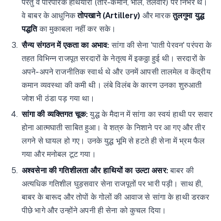
परंतु वे पारंपरिक हथियारों (तीर-कमान, भाले, तलवारें) पर निर्भर थे।
वे बाबर के आधुनिक
तोपखाने (Artillery)
और मारक
तुलगुमा युद्ध
पद्धति
का मुकाबला नहीं कर सके।
सैन्य संगठन में एकता का अभाव:
सांगा की सेना 'पाती पेरवन' परंपरा के
तहत विभिन्न राजपूत सरदारों के नेतृत्व में इकठ्ठा हुई थी। सरदारों के
अपने-अपने राजनीतिक स्वार्थ थे और उनमें आपसी तालमेल व केंद्रीय
कमान व्यवस्था की कमी थी। लंबे विलंब के कारण उनका शुरुआती
जोश भी ठंडा पड़ गया था।
सांगा की व्यक्तिगत चूक:
युद्ध के मैदान में सांगा का स्वयं हाथी पर सवार
होना आत्मघाती साबित हुआ। वे शत्रु के निशाने पर आ गए और तीर
लगने से घायल हो गए। उनके युद्ध भूमि से हटते ही सेना में भ्रम फैल
गया और मनोबल टूट गया।
अश्वसेना की गतिशीलता और हाथियों का उल्टा असर:
बाबर की
अत्यधिक गतिशील घुड़सवार सेना राजपूतों पर भारी पड़ी। साथ ही,
बाबर के बारूद और तोपों के गोलों की आवाज से सांगा के हाथी डरकर
पीछे भागे और उन्होंने अपनी ही सेना को कुचल दिया।