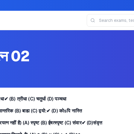
त्न 02
विधा✔ (B) त्रीधा (C) चतुर्धा (D) पञ्चधा
 आन्तरिक (B) बाह्य (C) द्वयो:✔ (D) कोsपि नास्ति
यत्न नहीं है) (A) स्पृष्ट (B) ईषत्स्पृष्ट (C) संवार✔ (D)संवृत्त