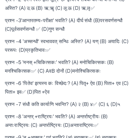
अस्ति? (A) उ,ऊ (B) ऋ,ऋृ (C) लृ,ऊ (D) ऋ,लृ✅
प्रश्न -3'आन्तरतम्य-परीक्षा' भवति? (A) दीर्घ संधौ (B)परसवर्णसन्धौ
(C)पूर्वसवर्णसन्धौ ✅ (D)गुण सन्धौ
प्रश्न -4 'अच्सन्धौ' स्वभाववत् सन्धिः अस्ति? (A) यण् (B) अयादिः (C)
पररूपः (D)प्रकृतिभावः✅
प्रश्न -5 'मनस् +चिकित्सकः' भवति? (A) मनोचिकित्सकः (B)
मनश्चिकित्सकः✅ (C) AवB दोनों (D)मनोश्चिकित्सकः
प्रश्न -6 'पितेव' इत्यस्य कः विच्छेदः? (A) पितृ+ ऐव (B) पिता+ एव (C)
पिता+ इव✅ (D)पित +ऐव
प्रश्न -7 संधौ कति कार्याणि भवन्ति? (A) २ (B) ४✅ (C) ६ (D)५
प्रश्न -8 'अन्तर् +राष्ट्रियः' भवति? (A) अन्तर्राष्ट्रीयः (B)
अन्तःराष्ट्रियः (C) अन्तर्राष्ट्रियः (D)अन्ताराष्ट्रियः✅
प्रश्न -9 'नृ +आत्मजः' पदं भवति? (अ) न्रात्मजः✅ (ब) नरात्मजः