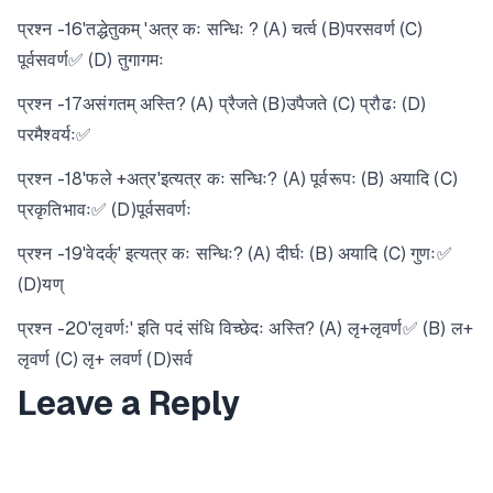
प्रश्न -16'तद्धेतुकम् 'अत्र कः सन्धिः ? (A) चर्त्व (B)परसवर्ण (C)
पूर्वसवर्ण✅ (D) तुगागमः
प्रश्न -17असंगतम् अस्ति? (A) प्रैजते (B)उपैजते (C) प्रौढः (D)
परमैश्वर्यः✅
प्रश्न -18'फले +अत्र'इत्यत्र कः सन्धिः? (A) पूर्वरूपः (B) अयादि (C)
प्रकृतिभावः✅ (D)पूर्वसवर्णः
प्रश्न -19'वेदर्क्' इत्यत्र कः सन्धिः? (A) दीर्घः (B) अयादि (C) गुणः✅
(D)यण्
प्रश्न -20'लृवर्णः' इति पदं संधि विच्छेदः अस्ति? (A) लृ+लृवर्ण✅ (B) ल+
लृवर्ण (C) लृ+ लवर्ण (D)सर्व
Leave a Reply