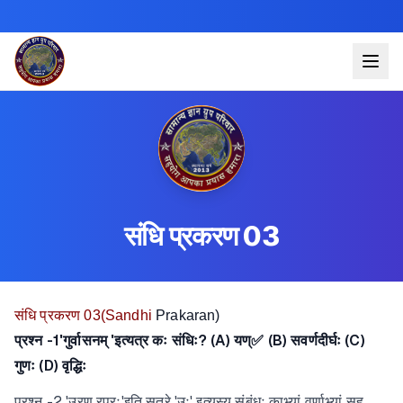
संधि प्रकरण 03
संधि प्रकरण 03(Sandhi
Prakaran)
प्रश्न -1'गुर्वासनम् 'इत्यत्र कः संधिः? (A) यण्✅ (B) सवर्णदीर्घः (C)
गुणः (D) वृद्धिः
प्रश्न -2 'उरण रपरः'इति सूत्रे 'उः' इत्यस्य संबंधः काभ्यां वर्णाभ्यां सह