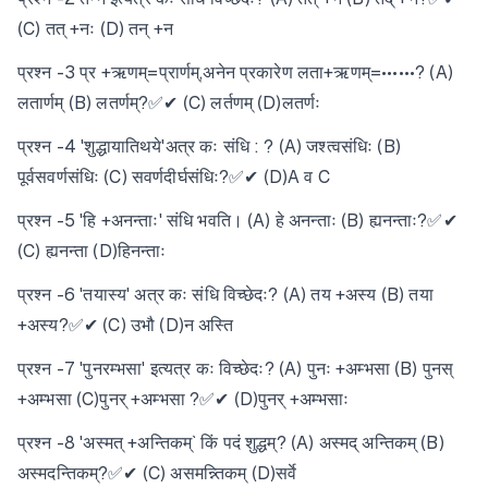
(C) तत् +नः (D) तन् +न
प्रश्न -3 प्र +ऋणम्=प्रार्णम्,अनेन प्रकारेण लता+ऋणम्=••••••? (A)
लतार्णम् (B) लतर्णम्?✅✔ (C) लर्तणम् (D)लतर्णः
प्रश्न -4 'शुद्धायातिथये'अत्र कः संधि : ? (A) जश्त्वसंधिः (B)
पूर्वसवर्णसंधिः (C) सवर्णदीर्घसंधिः?✅✔ (D)A व C
प्रश्न -5 'हि +अनन्ताः' संधि भवति। (A) हे अनन्ताः (B) ह्यनन्ताः?✅✔
(C) ह्यनन्ता (D)हिनन्ताः
प्रश्न -6 'तयास्य' अत्र कः संधि विच्छेदः? (A) तय +अस्य (B) तया
+अस्य?✅✔ (C) उभौ (D)न अस्ति
प्रश्न -7 'पुनरम्भसा' इत्यत्र कः विच्छेदः? (A) पुनः +अम्भसा (B) पुनस्
+अम्भसा (C)पुनर् +अम्भसा ?✅✔ (D)पुनर् +अम्भसाः
प्रश्न -8 'अस्मत् +अन्तिकम्` किं पदं शुद्धम्? (A) अस्मद् अन्तिकम् (B)
अस्मदन्तिकम्?✅✔ (C) असमन्न्तिकम् (D)सर्वे