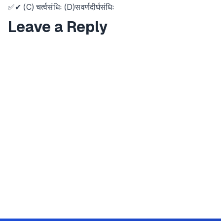
✅✔ (C) चर्त्वसंधिः (D)सवर्णदीर्घसंधिः
Leave a Reply