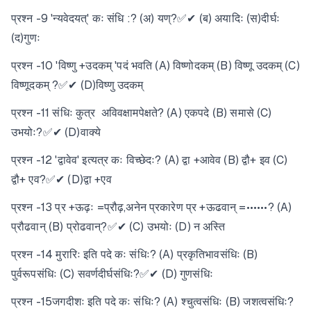
प्रश्न -9 'न्यवेदयत्' कः संधि :? (अ) यण्?✅✔ (ब) अयादिः (स)दीर्घः
(द)गुणः
प्रश्न -10 'विष्णु +उदकम् 'पदं भवति (A) विष्णोदकम् (B) विष्णू उदकम् (C)
विष्णूदकम् ?✅✔ (D)विष्णु उदकम्
प्रश्न -11 संधिः कुत्र अविवक्षामपेक्षते? (A) एकपदे (B) समासे (C)
उभयोः?✅✔ (D)वाक्ये
प्रश्न -12 'द्वावेव' इत्यत्र कः विच्छेदः? (A) द्वा +आवेव (B) द्वौ+ इव (C)
द्वौ+ एव?✅✔ (D)द्वा +एव
प्रश्न -13 प्र +ऊढ़ः =प्रौढ़,अनेन प्रकारेण प्र +ऊढवान् =••••••? (A)
प्रौढवान् (B) प्रोढवान्?✅✔ (C) उभयोः (D) न अस्ति
प्रश्न -14 मुरारिः इति पदे कः संधिः? (A) प्रकृतिभावसंधिः (B)
पुर्वरूपसंधिः (C) सवर्णदीर्घसंधिः?✅✔ (D) गुणसंधिः
प्रश्न -15जगदीशः इति पदे कः संधिः? (A) श्चुत्वसंधिः (B) जशत्वसंधिः?