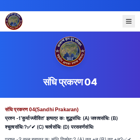
संधि प्रकरण 04
संधि प्रकरण 04(Sandhi Prakaran)
प्रश्न -1'कुर्याज्जीवित' इत्यत्र कः शुद्धसंधिः (A) जश्त्वसंधिः (B)
श्चुत्वसंधिः?✅✔ (C) चर्त्वसंधिः (D) परसवर्णसंधिः
प्रश्न -2 तन्न इत्यत्र कः संधि विच्छेदः? (A) तत् +न (B) तद् +न?✅✔