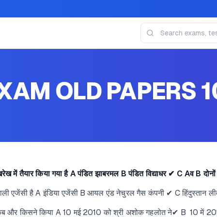
XAM OLD PAPERS 1
ेख में तैयार किया गया है A पंडित झाबरमल B पंडित विद्याधर ✔ C Aव B दोनों
ाली एजेंसी है A इंडिया एजेंसी B आयल एंड नेचुरल गैस कंपनी ✔ C हिंदुस्तान ल
ाटन कब और किसने किया A 10 मई 2010 को श्री अशोक गहलोत ने✔ B 10 में 20