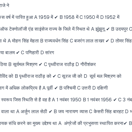
जे ने
र्ष में पारित हुआ A 1959 में ✔ B 1958 में C 1950 में D 1952 में
 ऑफ टेक्नोलॉजी एंड साइंसेज राज्य के जिले में स्थित थे A झुंझुनू ✔ B उदयपुर
 विजेता थे A मोहन सिंह मेहता B राज्यवर्धन सिंह C बजरंग लाल ताखर ✔ D तोमर सिंह
िया बालम ✔ C पणिहारी D सांरग
िया B सूर्यमल मिश्रण ✔ C पृथ्वीराज राठौड़ D गौरीशंकर
ोविंद को B पृथ्वीराज राठौड़ को ✔ C सूरज जी को D सूर्य मल मिश्रण को
में अधिक लोकप्रिय है A पूर्वी ✔ B पश्चिमी C उत्तरी D दक्षिणी
ान स्वरूप जिस स्थिति से है वह है A 1 नवंबर 1950 B 1 नवंबर 1956 ✔ C 3 
ने वाला था A अर्जुन लाल सेठी ✔ B जय नारायण व्यास C केसरी सिंह बारहट D भ
ायक संधि करने का मुख्य उद्देश्य था A अंग्रेजों की प्रभुसत्ता स्थापित करना✔