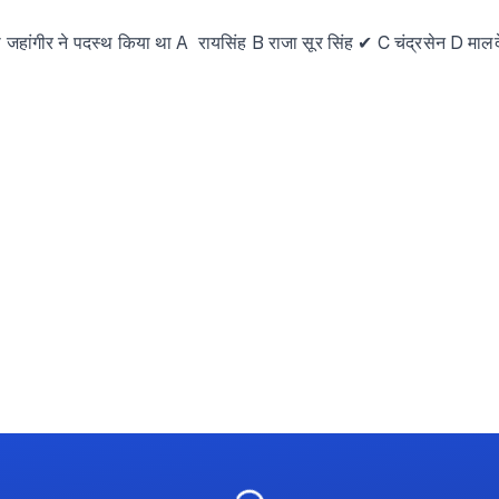
 जहांगीर ने पदस्थ किया था A रायसिंह B राजा सूर सिंह ✔ C चंद्रसेन D मालद