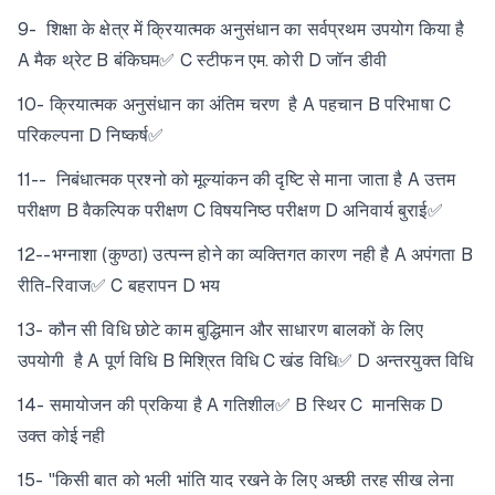
9- शिक्षा के क्षेत्र में क्रियात्मक अनुसंधान का सर्वप्रथम उपयोग किया है
A मैक थ्रेट B बंकिघम✅ C स्टीफन एम. कोरी D जॉन डीवी
10- क्रियात्मक अनुसंधान का अंतिम चरण है A पहचान B परिभाषा C
परिकल्पना D निष्कर्ष✅
11-- निबंधात्मक प्रश्नो को मूल्यांकन की दृष्टि से माना जाता है A उत्तम
परीक्षण B वैकल्पिक परीक्षण C विषयनिष्ठ परीक्षण D अनिवार्य बुराई✅
12--भग्नाशा (कुण्ठा) उत्पन्न होने का व्यक्तिगत कारण नही है A अपंगता B
रीति-रिवाज✅ C बहरापन D भय
13- कौन सी विधि छोटे काम बुद्धिमान और साधारण बालकों के लिए
उपयोगी है A पूर्ण विधि B मिश्रित विधि C खंड विधि✅ D अन्तरयुक्त विधि
14- समायोजन की प्रकिया है A गतिशील✅ B स्थिर C मानसिक D
उक्त कोई नही
15- "किसी बात को भली भांति याद रखने के लिए अच्छी तरह सीख लेना