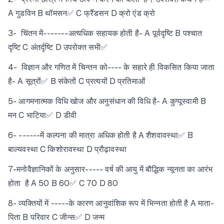
A गुडविन B थॉमसन✅ C फ्रैंडसन D क्रो एंड क्रो
3- चिंतन में-------अत्यधिक सहायक होती है- A पूर्वदृष्टि B पश्चात
दृष्टि C अंतर्दृष्टि D उपरोक्त सभी✅
4- विज्ञान और गणित में चिन्तन को---- के सहारे ही विकसित किया जाता
है- A सूत्रों✅ B संकेतों C प्रत्ययों D प्रतिमाओं
5- आगमनात्मक विधि खोज और अनुसंधान की विधि है- A कुप्पूस्वामी B
मन C भाटिया✅ D डीवी
6- ------में कल्पना की मात्रा अधिक होती है A शैशवावस्था✅ B
बाल्यवस्था C किशोरावस्था D प्रौढ़ावस्था
7-मनोवैज्ञानिकों के अनुसार----- वर्ष की आयु में बौद्धिक न्यूनता का आरंभ
होता है A 50 B 60✅ C 70 D 80
8- व्यक्तियों में -----के कारण आनुवांशिक रूप में भिन्नता होती है A माता-
पिता B परिवार C जीन्स✅ D जन्म