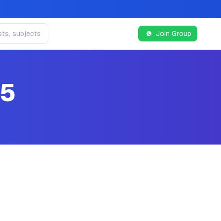
Join Group
25