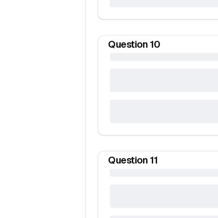
Question
10
Question
11