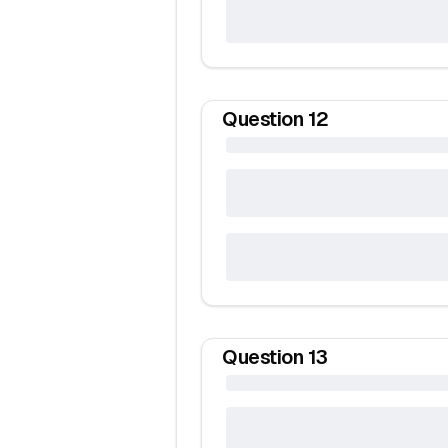
Question
12
Question
13