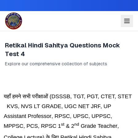
Retikal Hindi Sahitya Questions Mock
Test 4
Explore our comprehensive collection of subjects
यहाँ हमने सभी परीक्षाओं (
DSSSB, TGT, PGT,
CTET, STET
KVS, NVS LT GRADE, UGC NET JRF
,
UP
Assistant Professor
, RPSC, UPSC, UPPSC,
st
nd
MPPSC, PCS,
RPSC 1
& 2
Grade Teacher
,
College Lecture)
के लिए Retikal Hindi Sahitya